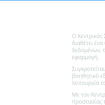
Ο Κεντρικός
διαθέτει έν
δεδομένων, τ
εφαρμογή.
Συγκροτείτα
βοηθητικό εξ
λειτουργία τ
Με τον Κεντ
προστασίας 