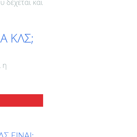
 δέχεται και
Α ΚΛΣ;
 η
Σ ΕΙΝΑΙ: