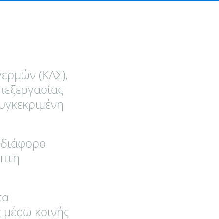
ερμών (ΚΛΣ),
πεξεργασίας
συγκεκριμένη
 διάφορο
ιπτη
τα
 μέσω κοινής