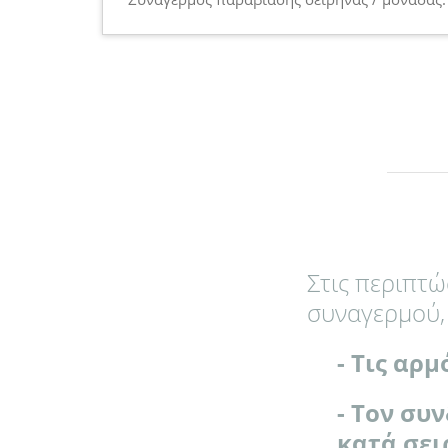
Στις περιπτώ
συναγερμού, 
- Τις αρμ
- Τον συ
κατά σει