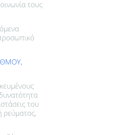
κοινωνία τους
χόμενα
 προσωπικό
ΑΘΜΟΥ,
ικευμένους
 δυνατότητα
αστάσεις του
ή ρεύματος,