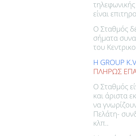
τηλεφωνικής 
είναι επιτηρ
Ο Σταθμός δέ
σήματα συνα
του Κεντρικ
Η GROUP K.V
ΠΛΗΡΩΣ ΕΠΑ
Ο Σταθμός ε
και άριστα ε
να γνωρίζουν
Πελάτη- συνδ
κλπ..