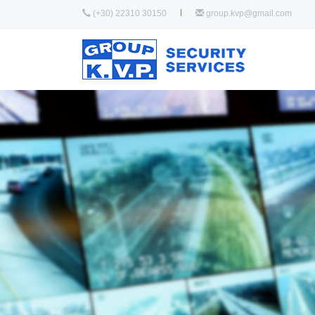
(+30) 22310 30150
group.kvp@gmail.com